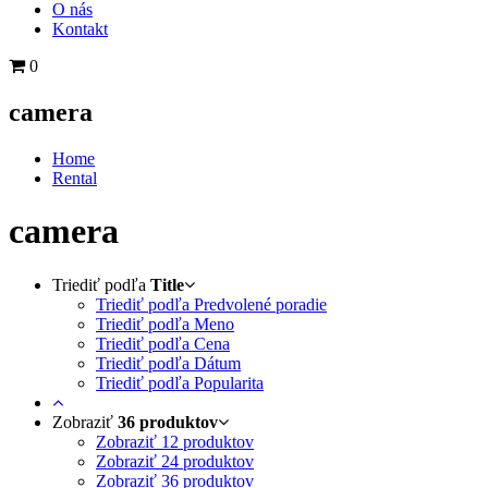
O nás
Kontakt
0
camera
Home
Rental
camera
Triediť podľa
Title
Triediť podľa Predvolené poradie
Triediť podľa Meno
Triediť podľa Cena
Triediť podľa Dátum
Triediť podľa Popularita
Zobraziť
36 produktov
Zobraziť
12 produktov
Zobraziť
24 produktov
Zobraziť
36 produktov