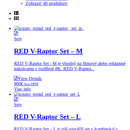
Zobraziť
48 produktov
Sety
RED V-Raptor Set – M
RED V-Raptor Set - M je vhodný na filmové alebo reklamné
nakrúcania v rozlíšení 8K. RED V-Raptor...
View Details
900
€
bez DPH
Viac info
Sety
RED V-Raptor Set – L
RED V-Raptor Set – L je náš najväčší set v kombinácií s