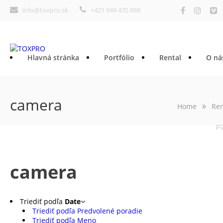
info@toxpro.sk
+421 949 435 888
Hlavná stránka
Portfólio
Rental
O ná
camera
Home
Ren
Kontakt
camera
Triediť podľa
Date
Triediť podľa Predvolené poradie
Triediť podľa Meno