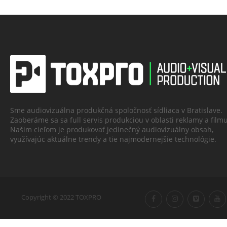
Sme audiovizuálna produkčná spoločnosť sídliaca v Bratislave.
Zaoberáme sa sa full servis produkciou v oblasti reklamy a filmu
Našim cieľom je produkovať jedinečný audiovizuálny obsah,
využívajúc aktuálne trendy a tie najmodernejšie technológie.
Copyright © 2022 TOXPRO