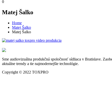
0
Matej Šalko
Home
Matej Šalko
Matej Šalko
Sme audiovizuálna produkčná spoločnosť sídliaca v Bratislave. Zaobe
aktuálne trendy a tie najmodernejšie technológie.
Copyright © 2022 TOXPRO