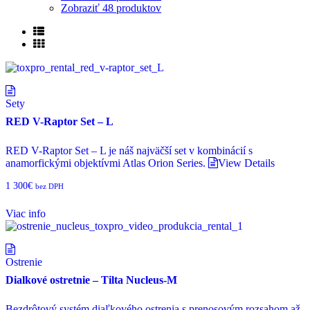
Zobraziť
48 produktov
Sety
RED V-Raptor Set – L
RED V-Raptor Set – L je náš najväčší set v kombinácií s
anamorfickými objektívmi Atlas Orion Series.
View Details
1 300
€
bez DPH
Viac info
Ostrenie
Dialkové ostretnie – Tilta Nucleus-M
Bezdrôtový systém diaľkového ostrenia s prenosovým rozsahom až