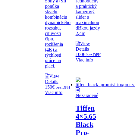
Sony a7SII
Jednoduchý
ponúka
a praktický
skvelú
kamerový
kombináciu
slider s
dynamického
maximalnou
rozsahu,
dlžkou jazdy
citlivosti
2,4m
čipu,
View
rozlíšenia
Details
(4K) a
100
€
rýchlosti
bez DPH
Viac info
práce na
placi.
View
Details
150
€
bez DPH
Viac info
Nezaradené
Tiffen
4×5.65
Black
Pro-