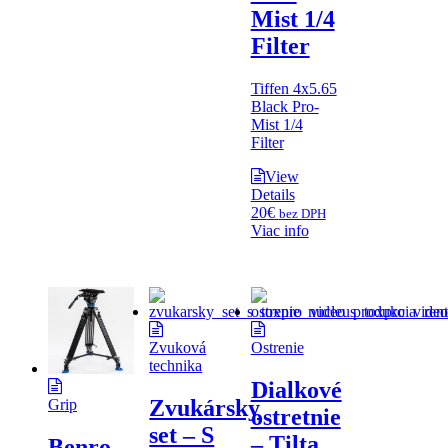
Mist 1/4
Filter
Tiffen 4x5.65
Black Pro-
Mist 1/4
Filter
View
Details
20
€
bez DPH
Viac info
Zvuková
Ostrenie
technika
Dialkové
Zvukársky
Grip
ostretnie
set – S
– Tilta
Benro