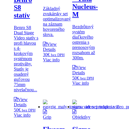
Nucleus-
S8
Základný
M
zvukársky set
statív
optimalizovaný
na záznam
Bezdrôtový
Benro S8
hovoreného
systém
Dual Stage
slova.
diaľkového
Video statív s
ostrenia s
profi hlavou
View
prenosovým
s 4-
Details
rozsahom až
krokovým
30
€
bez DPH
300m.
systémom
Viac info
protiváhy.
View
Statív je
Details
osadený
50
€
bez DPH
guľovou
Viac info
75mm
nivelačnou...
View
Details
50
€
bez DPH
Viac info
Grip
Objektívy