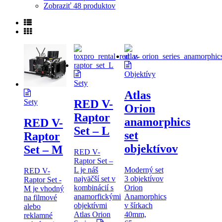
Zobraziť
48 produktov
Objektívy
Sety
Atlas
RED V-
Sety
Orion
Raptor
anamorphics
RED V-
Set – L
set
Raptor
objektívov
Set – M
RED V-
Raptor Set –
L je náš
Moderný set
RED V-
najväčší set v
3 objektívov
Raptor Set -
kombinácií s
Orion
M je vhodný
anamorfickými
Anamorphics
na filmové
objektívmi
v šírkach
alebo
Atlas Orion
40mm,
reklamné