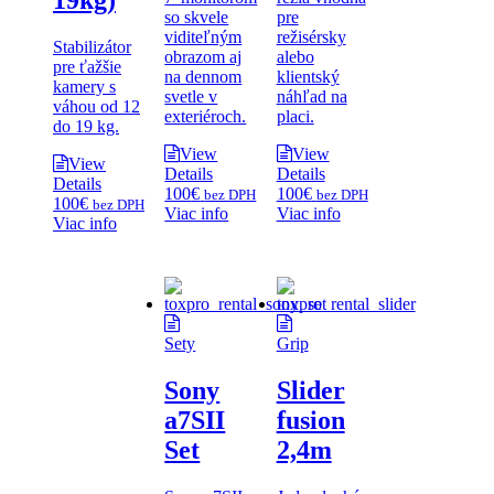
19kg)
so skvele
pre
viditeľným
režisérsky
Stabilizátor
obrazom aj
alebo
pre ťažšie
na dennom
klientský
kamery s
svetle v
náhľad na
váhou od 12
exteriéroch.
placi.
do 19 kg.
View
View
View
Details
Details
Details
100
€
100
€
bez DPH
bez DPH
100
€
bez DPH
Viac info
Viac info
Viac info
Sety
Grip
Sony
Slider
a7SII
fusion
Set
2,4m