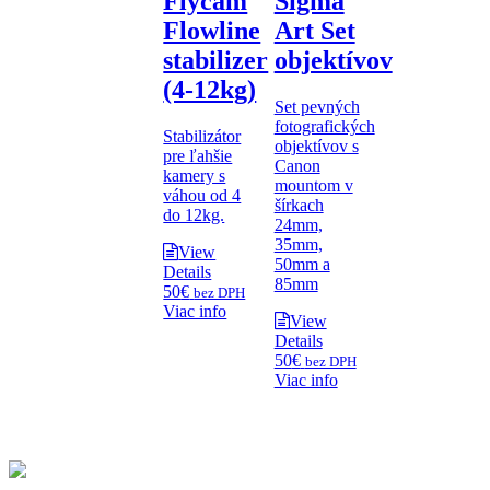
Flycam
Sigma
Flowline
Art Set
stabilizer
objektívov
(4-12kg)
Set pevných
fotografických
Stabilizátor
objektívov s
pre ľahšie
Canon
kamery s
mountom v
váhou od 4
šírkach
do 12kg.
24mm,
35mm,
View
50mm a
Details
85mm
50
€
bez DPH
Viac info
View
Details
50
€
bez DPH
Viac info