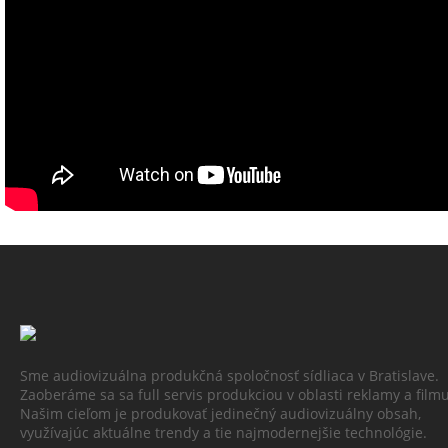
Sme audiovizuálna produkčná spoločnosť sídliaca v Bratislave.
Zaoberáme sa sa full servis produkciou v oblasti reklamy a filmu
Našim cieľom je produkovať jedinečný audiovizuálny obsah,
využívajúc aktuálne trendy a tie najmodernejšie technológie.