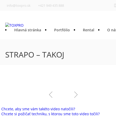
info@toxpro.sk
+421 949 435 888
Hlavná stránka
Portfólio
Rental
O ná
STRAPO – TAKOJ
Kontakt
Chcete, aby sme vám takéto video natočili?
Chcete si požičať techniku, s ktorou sme toto video točili?