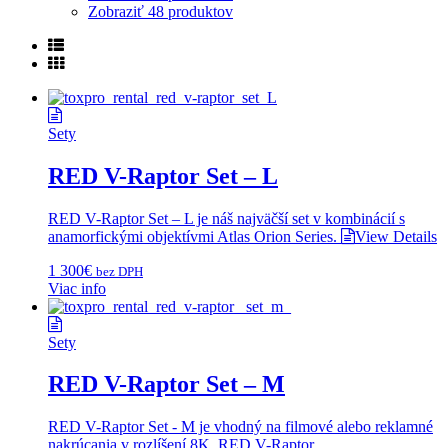
Zobraziť
48 produktov
Sety
RED V-Raptor Set – L
RED V-Raptor Set – L je náš najväčší set v kombinácií s
anamorfickými objektívmi Atlas Orion Series.
View Details
1 300
€
bez DPH
Viac info
Sety
RED V-Raptor Set – M
RED V-Raptor Set - M je vhodný na filmové alebo reklamné
nakrúcania v rozlíšení 8K. RED V-Raptor...