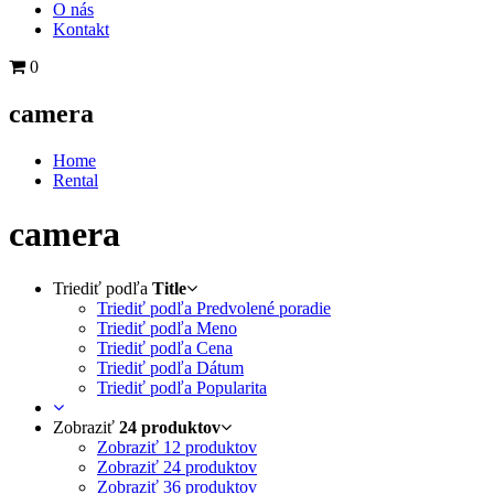
O nás
Kontakt
0
camera
Home
Rental
camera
Triediť podľa
Title
Triediť podľa Predvolené poradie
Triediť podľa Meno
Triediť podľa Cena
Triediť podľa Dátum
Triediť podľa Popularita
Zobraziť
24 produktov
Zobraziť
12 produktov
Zobraziť
24 produktov
Zobraziť
36 produktov