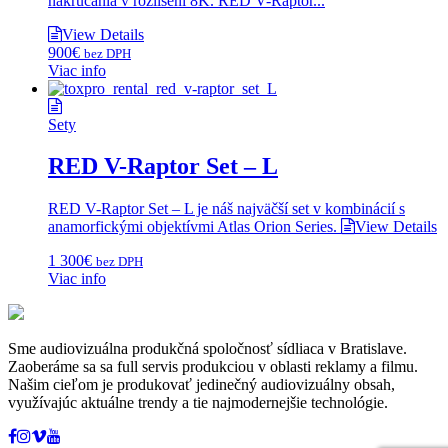
nakrúcania v rozlíšení 8K. RED V-Raptor...
View Details
900
€
bez DPH
Viac info
Sety
RED V-Raptor Set – L
RED V-Raptor Set – L je náš najväčší set v kombinácií s
anamorfickými objektívmi Atlas Orion Series.
View Details
1 300
€
bez DPH
Viac info
Sme audiovizuálna produkčná spoločnosť sídliaca v Bratislave.
Zaoberáme sa sa full servis produkciou v oblasti reklamy a filmu.
Našim cieľom je produkovať jedinečný audiovizuálny obsah,
využívajúc aktuálne trendy a tie najmodernejšie technológie.