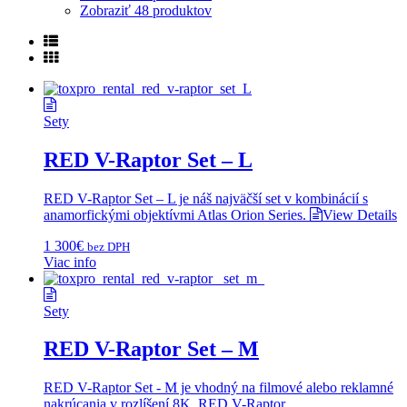
Zobraziť
48 produktov
Sety
RED V-Raptor Set – L
RED V-Raptor Set – L je náš najväčší set v kombinácií s
anamorfickými objektívmi Atlas Orion Series.
View Details
1 300
€
bez DPH
Viac info
Sety
RED V-Raptor Set – M
RED V-Raptor Set - M je vhodný na filmové alebo reklamné
nakrúcania v rozlíšení 8K. RED V-Raptor...