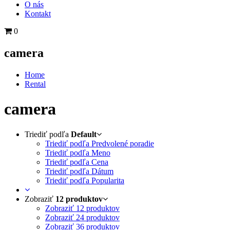
O nás
Kontakt
0
camera
Home
Rental
camera
Triediť podľa
Default
Triediť podľa Predvolené poradie
Triediť podľa Meno
Triediť podľa Cena
Triediť podľa Dátum
Triediť podľa Popularita
Zobraziť
12 produktov
Zobraziť
12 produktov
Zobraziť
24 produktov
Zobraziť
36 produktov