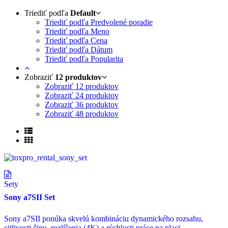
Triediť podľa
Default
Triediť podľa Predvolené poradie
Triediť podľa Meno
Triediť podľa Cena
Triediť podľa Dátum
Triediť podľa Popularita
Zobraziť
12 produktov
Zobraziť
12 produktov
Zobraziť
24 produktov
Zobraziť
36 produktov
Zobraziť
48 produktov
Sety
Sony a7SII Set
Sony a7SII ponúka skvelú kombináciu dynamického rozsahu,
citlivosti čipu, rozlíšenia (4K) a rýchlosti práce na placi.