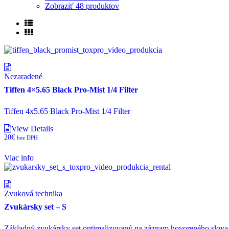
Zobraziť
48 produktov
Nezaradené
Tiffen 4×5.65 Black Pro-Mist 1/4 Filter
Tiffen 4x5.65 Black Pro-Mist 1/4 Filter
View Details
20
€
bez DPH
Viac info
Zvuková technika
Zvukársky set – S
Základný zvukársky set optimalizovaný na záznam hovoreného slova