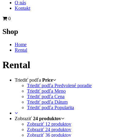
O nás
Kontakt
0
Shop
Home
Rental
Rental
Triediť podľa
Price
Triediť podľa Predvolené poradie
Triediť podľa Meno
Triediť podľa Cena
Triediť podľa Dátum
Triediť podľa Popularita
Zobraziť
24 produktov
Zobraziť
12 produktov
Zobraziť
24 produktov
Zobraziť
36 produktov