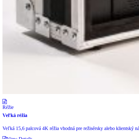
Réžie
Veľká réžia
Veľká 15,6 palcová 4K réžia vhodná pre režisérsky alebo klientský ná
View Details