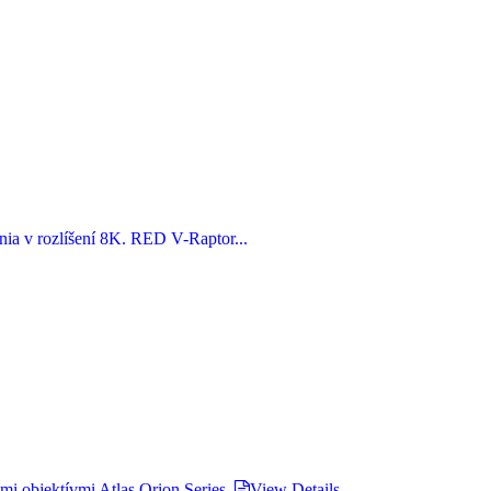
ia v rozlíšení 8K. RED V-Raptor...
mi objektívmi Atlas Orion Series.
View Details