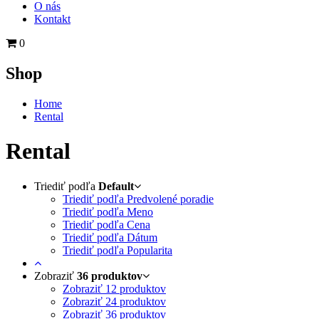
O nás
Kontakt
0
Shop
Home
Rental
Rental
Triediť podľa
Default
Triediť podľa Predvolené poradie
Triediť podľa Meno
Triediť podľa Cena
Triediť podľa Dátum
Triediť podľa Popularita
Zobraziť
36 produktov
Zobraziť
12 produktov
Zobraziť
24 produktov
Zobraziť
36 produktov