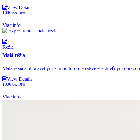
View Details
100
€
bez DPH
Viac info
Réžie
Malá réžia
Malá réžia s ultra svetlým 7' monitorom so skvele viditeľným obrazom
View Details
100
€
bez DPH
Viac info