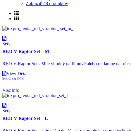
Zobraziť
48 produktov
Sety
RED V-Raptor Set – M
RED V-Raptor Set - M je vhodný na filmové alebo reklamné nakrúcan
View Details
900
€
bez DPH
Viac info
Sety
RED V-Raptor Set – L
RED V-Raptor Set – L je náš najväčší set v kombinácií s anamorfický