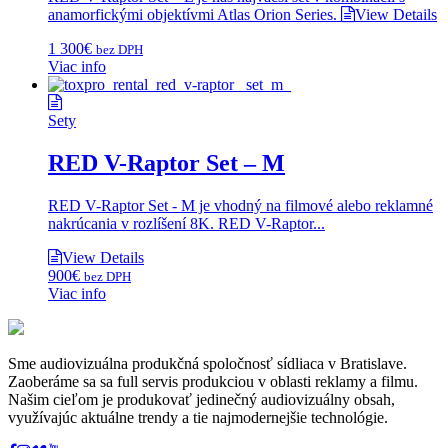
anamorfickými objektívmi Atlas Orion Series.
View Details
1 300
€
bez DPH
Viac info
Sety
RED V-Raptor Set – M
RED V-Raptor Set - M je vhodný na filmové alebo reklamné
nakrúcania v rozlíšení 8K. RED V-Raptor...
View Details
900
€
bez DPH
Viac info
Sme audiovizuálna produkčná spoločnosť sídliaca v Bratislave.
Zaoberáme sa sa full servis produkciou v oblasti reklamy a filmu.
Našim cieľom je produkovať jedinečný audiovizuálny obsah,
využívajúc aktuálne trendy a tie najmodernejšie technológie.