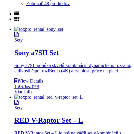
Zobraziť
48 produktov
Sety
Sony a7SII Set
Sony a7SII ponúka skvelú kombináciu dynamického rozsahu,
citlivosti čipu, rozlíšenia (4K) a rýchlosti práce na placi.
View Details
150
€
bez DPH
Viac info
Sety
RED V-Raptor Set – L
RED V-Raptor Set – L je náš najväčší set v kombinácií s