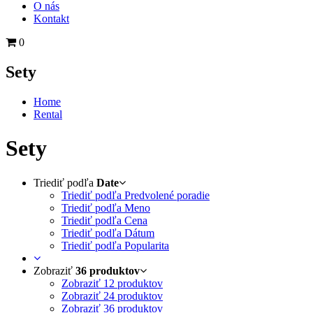
O nás
Kontakt
0
Sety
Home
Rental
Sety
Triediť podľa
Date
Triediť podľa Predvolené poradie
Triediť podľa Meno
Triediť podľa Cena
Triediť podľa Dátum
Triediť podľa Popularita
Zobraziť
36 produktov
Zobraziť
12 produktov
Zobraziť
24 produktov
Zobraziť
36 produktov