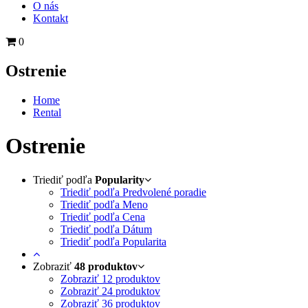
O nás
Kontakt
0
Ostrenie
Home
Rental
Ostrenie
Triediť podľa
Popularity
Triediť podľa Predvolené poradie
Triediť podľa Meno
Triediť podľa Cena
Triediť podľa Dátum
Triediť podľa Popularita
Zobraziť
48 produktov
Zobraziť
12 produktov
Zobraziť
24 produktov
Zobraziť
36 produktov