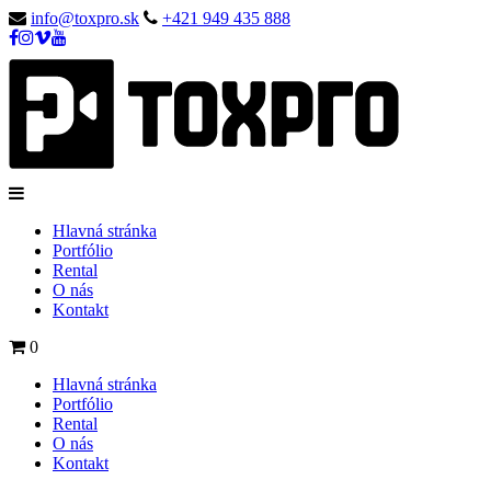
info@toxpro.sk
+421 949 435 888
Hlavná stránka
Portfólio
Rental
O nás
Kontakt
0
Hlavná stránka
Portfólio
Rental
O nás
Kontakt